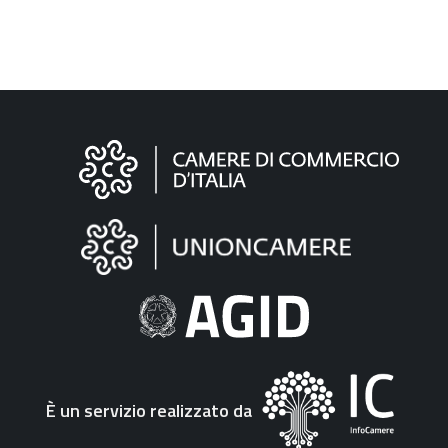
Informazioni
sul
sito
"Fattura
Elettronica"
È un servizio realizzato da