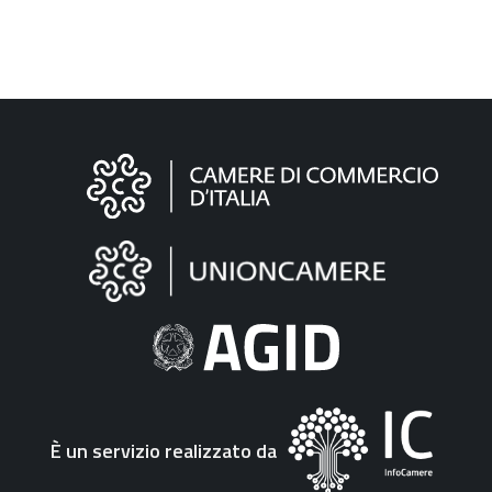
Informazioni
sul
sito
"Fattura
Elettronica"
È un servizio realizzato da