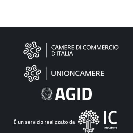
Informazioni
sul
sito
"Fattura
Elettronica"
È un servizio realizzato da