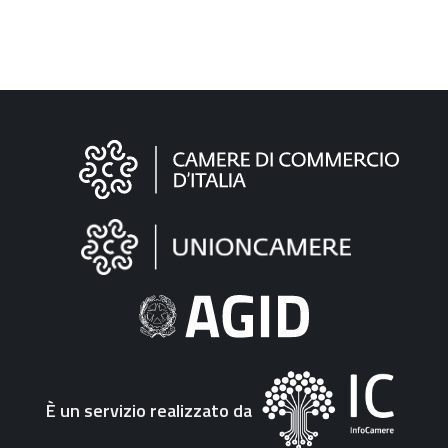
Informazioni
sul
sito
"Fattura
Elettronica"
È un servizio realizzato da