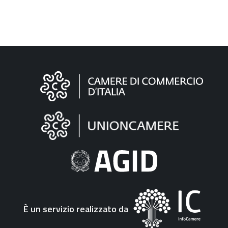
Informazioni
sul
sito
"Fattura
Elettronica"
È un servizio realizzato da