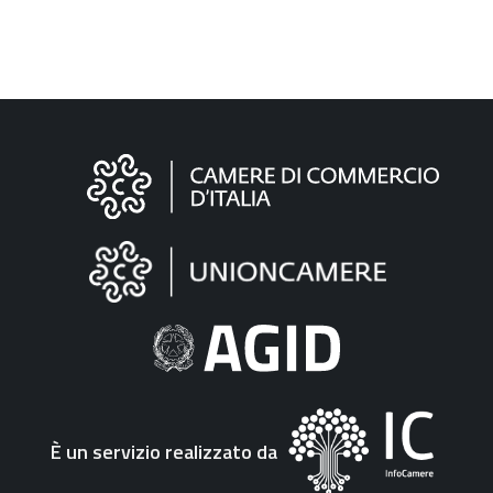
Informazioni
sul
sito
"Fattura
Elettronica"
È un servizio realizzato da