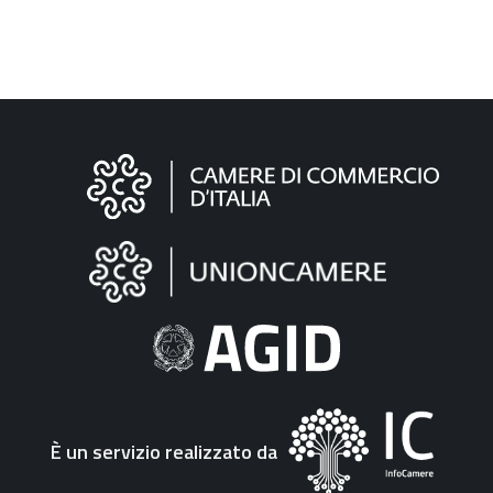
Informazioni
sul
sito
"Fattura
Elettronica"
È un servizio realizzato da