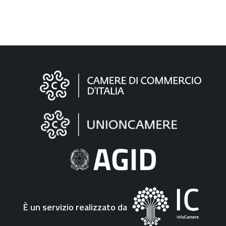
Informazioni
sul
sito
"Fattura
Elettronica"
È un servizio realizzato da