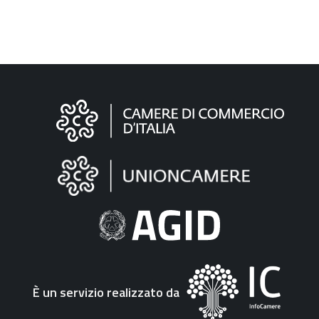
Informazioni
sul
sito
"Fattura
Elettronica"
È un servizio realizzato da