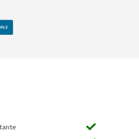
UALE
tante