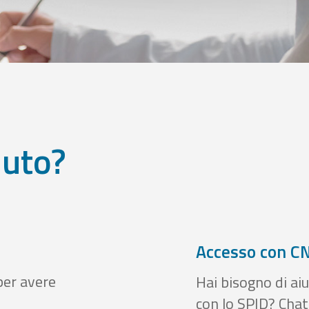
iuto?
Accesso con CN
per avere
Hai bisogno di aiu
con lo SPID? Chatt