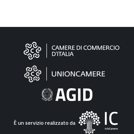
Informazioni
sul
sito
"Fattura
Elettronica"
È un servizio realizzato da