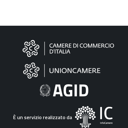
Informazioni
sul
sito
"Fattura
Elettronica"
È un servizio realizzato da