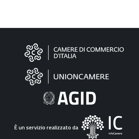
Informazioni
sul
sito
"Fattura
Elettronica"
È un servizio realizzato da