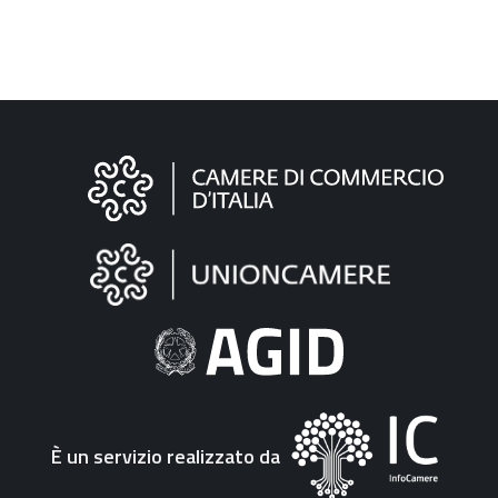
Informazioni
sul
sito
"Fattura
Elettronica"
È un servizio realizzato da