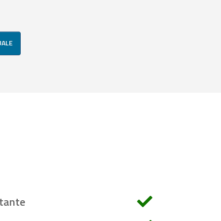
UALE
tante