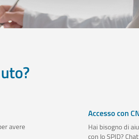
iuto?
Accesso con CN
per avere
Hai bisogno di aiu
con lo SPID? Chatt