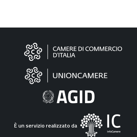
Informazioni
sul
sito
"Fattura
Elettronica"
È un servizio realizzato da