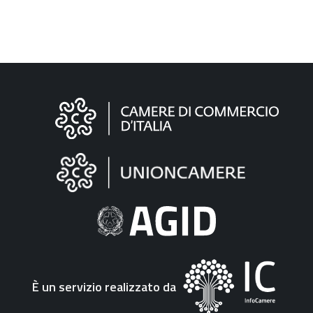
Informazioni
sul
sito
"Fattura
Elettronica"
È un servizio realizzato da