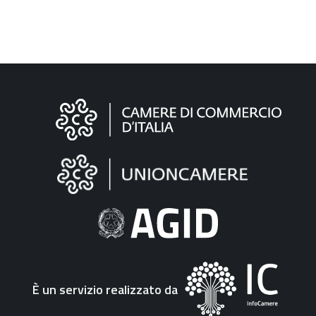
Informazioni
sul
sito
"Fattura
Elettronica"
È un servizio realizzato da