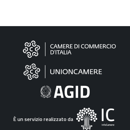
Informazioni
sul
sito
"Fattura
Elettronica"
È un servizio realizzato da