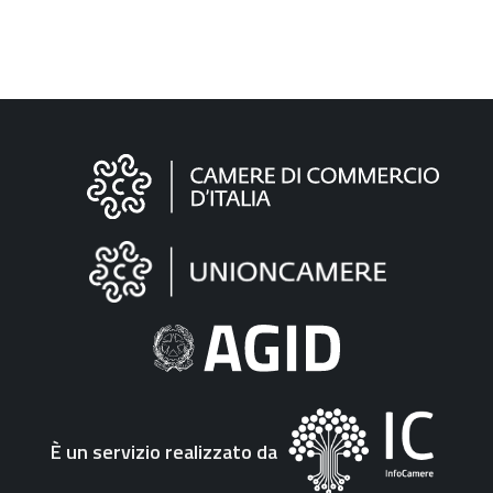
Informazioni
sul
sito
"Fattura
Elettronica"
È un servizio realizzato da