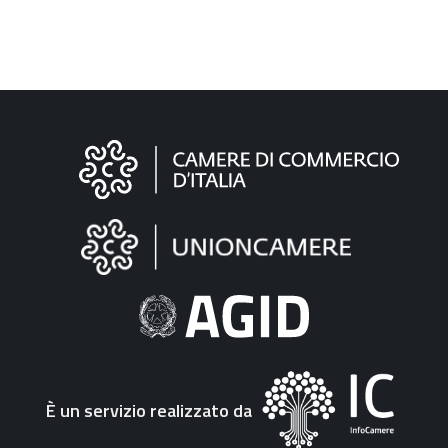
Informazioni
sul
sito
"Fattura
Elettronica"
È un servizio realizzato da