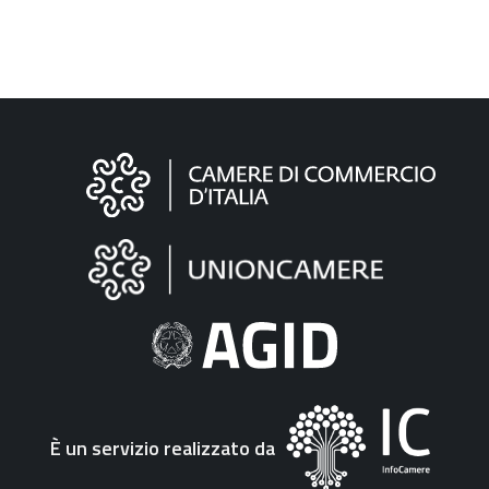
Informazioni
sul
sito
"Fattura
Elettronica"
È un servizio realizzato da