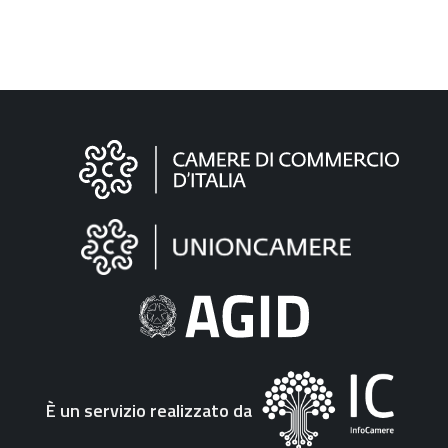
Informazioni
sul
sito
"Fattura
Elettronica"
È un servizio realizzato da