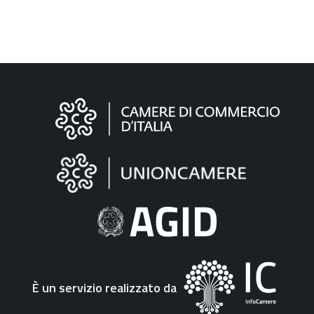
Informazioni
sul
sito
"Fattura
Elettronica"
È un servizio realizzato da