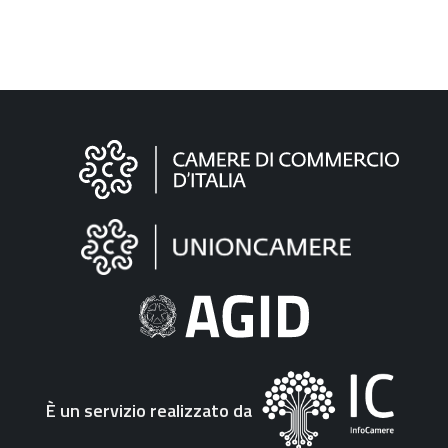
Informazioni
sul
sito
"Fattura
Elettronica"
È un servizio realizzato da