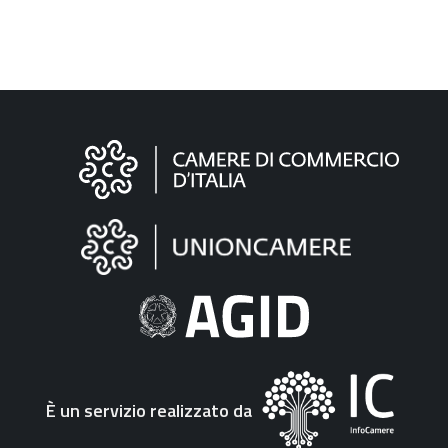
Informazioni
sul
sito
"Fattura
Elettronica"
È un servizio realizzato da