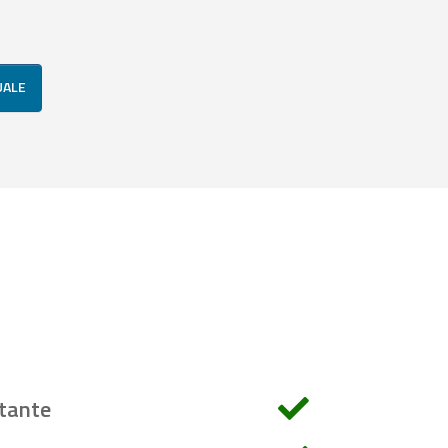
UALE
tante