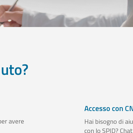
iuto?
Accesso con CN
per avere
Hai bisogno di aiu
con lo SPID? Chatt