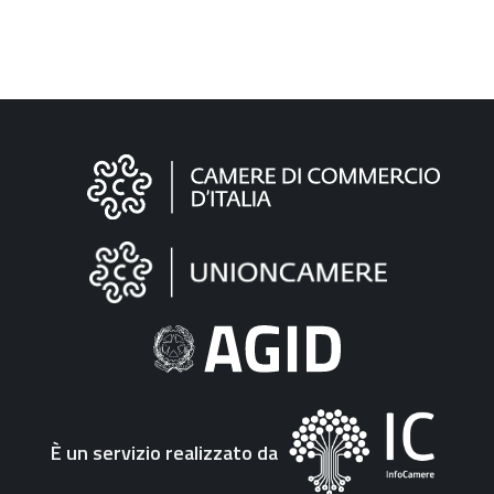
Informazioni
sul
sito
"Fattura
Elettronica"
È un servizio realizzato da