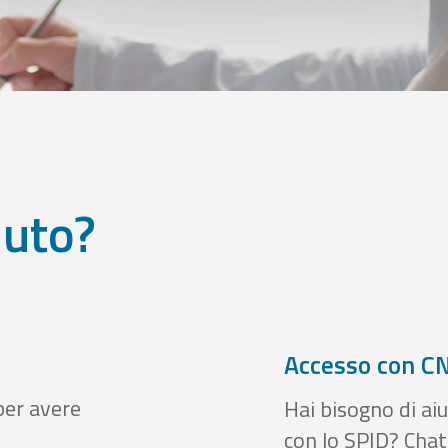
iuto?
Accesso con CN
per avere
Hai bisogno di aiu
con lo SPID? Chatt