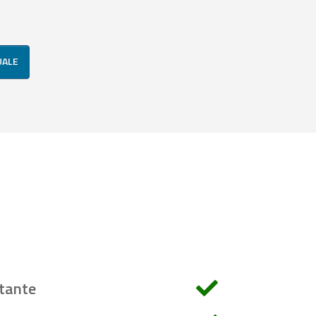
UALE
tante