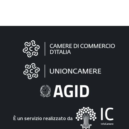
Informazioni
sul
sito
"Fattura
Elettronica"
È un servizio realizzato da