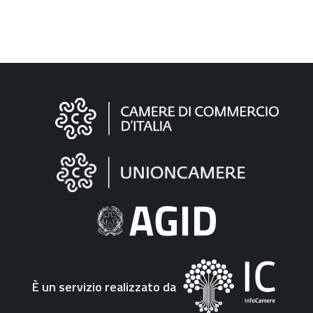
Informazioni
sul
sito
"Fattura
Elettronica"
È un servizio realizzato da