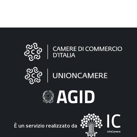
Informazioni
sul
sito
"Fattura
Elettronica"
È un servizio realizzato da