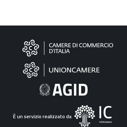
Informazioni
sul
sito
"Fattura
Elettronica"
È un servizio realizzato da