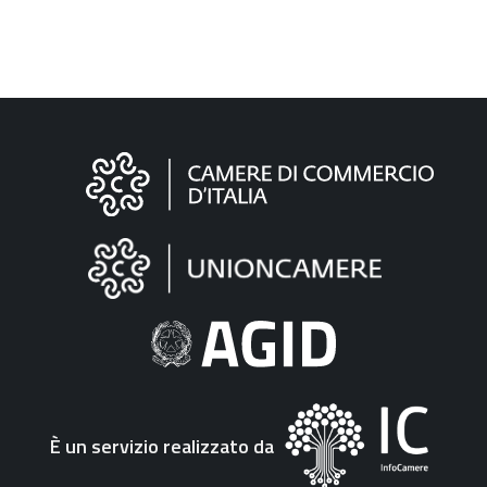
Informazioni
sul
sito
"Fattura
Elettronica"
È un servizio realizzato da