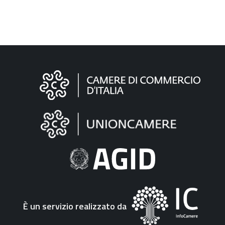
Informazioni
sul
sito
"Fattura
Elettronica"
È un servizio realizzato da