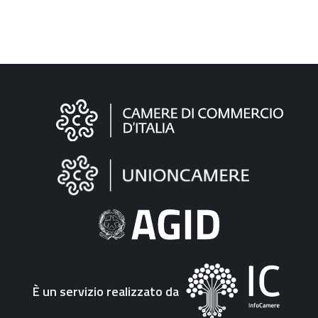
Informazioni
sul
sito
"Fattura
Elettronica"
È un servizio realizzato da