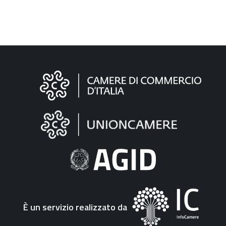
Informazioni
sul
sito
"Fattura
Elettronica"
È un servizio realizzato da