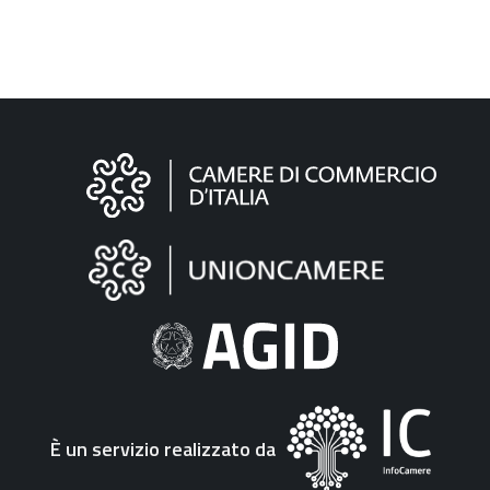
Informazioni
sul
sito
"Fattura
Elettronica"
È un servizio realizzato da