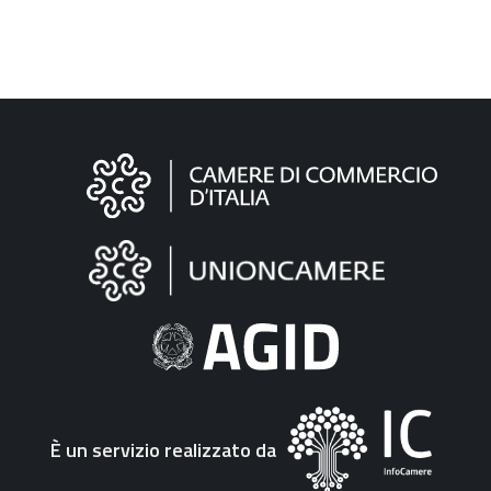
Informazioni
sul
sito
"Fattura
Elettronica"
È un servizio realizzato da