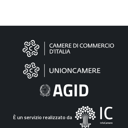
Informazioni
sul
sito
"Fattura
Elettronica"
È un servizio realizzato da