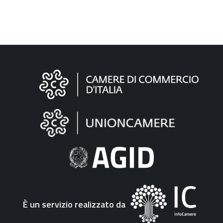
Informazioni
sul
sito
"Fattura
Elettronica"
È un servizio realizzato da