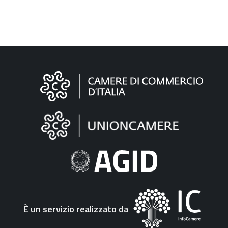
Informazioni
sul
sito
"Fattura
Elettronica"
È un servizio realizzato da