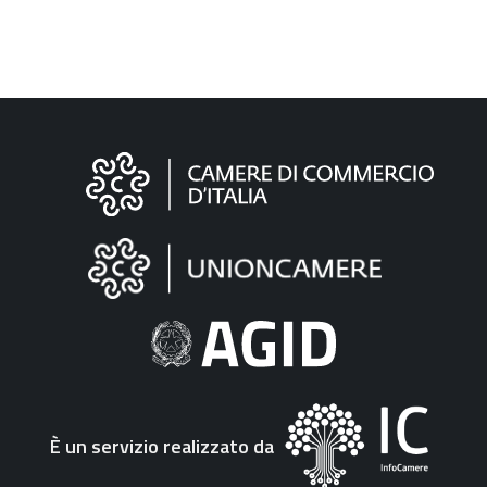
Informazioni
sul
sito
"Fattura
Elettronica"
È un servizio realizzato da