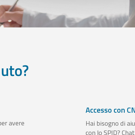
iuto?
Accesso con CN
per avere
Hai bisogno di aiu
con lo SPID? Chatt