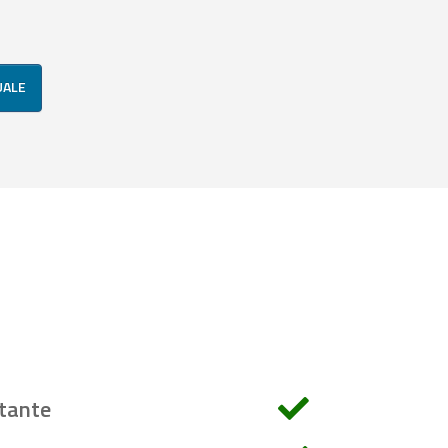
UALE
tante