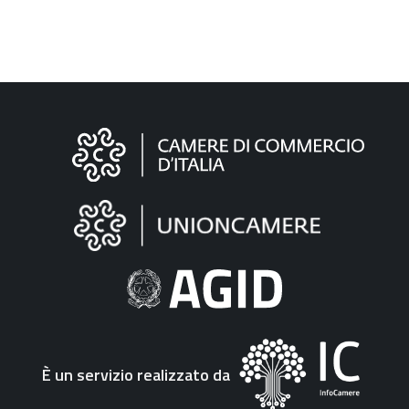
Informazioni
sul
sito
"Fattura
Elettronica"
È un servizio realizzato da