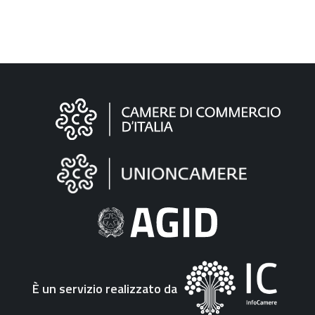
Informazioni
sul
sito
"Fattura
Elettronica"
È un servizio realizzato da