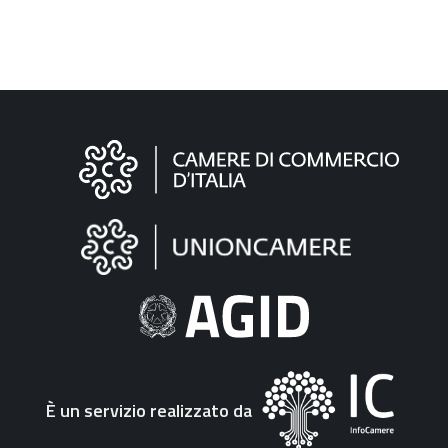
Informazioni
sul
sito
"Fattura
Elettronica"
È un servizio realizzato da