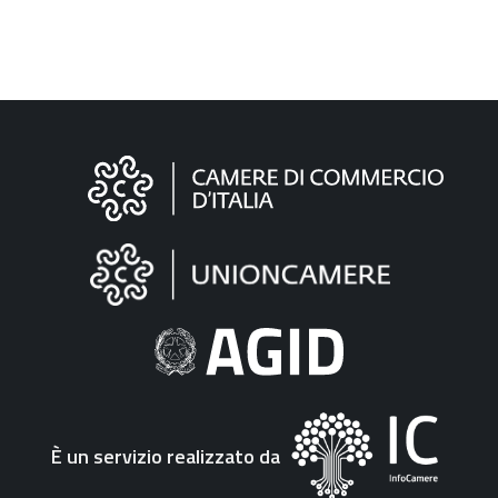
Informazioni
sul
sito
"Fattura
Elettronica"
È un servizio realizzato da