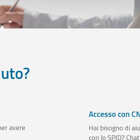
iuto?
Accesso con CN
per avere
Hai bisogno di aiu
con lo SPID? Chatt