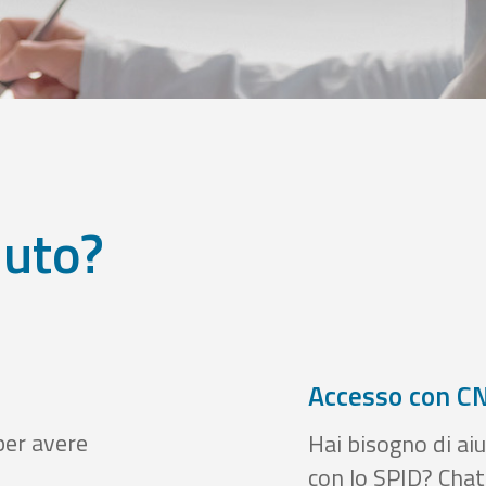
iuto?
Accesso con CN
per avere
Hai bisogno di aiu
con lo SPID? Chatt