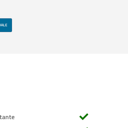
UALE
tante